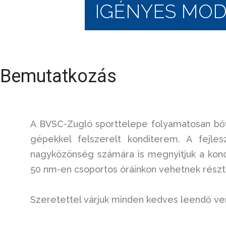
IGÉNYES MO
Bemutatkozás
A BVSC-Zugló sporttelepe folyamatosan bővü
gépekkel felszerelt konditerem.
A fejle
nagyközönség számára is megnyitjuk a kon
50 nm-en csoportos óráinkon vehetnek részt, 
Szeretettel várjuk minden kedves leendő v