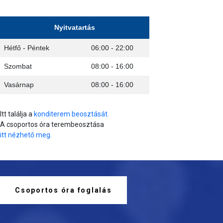
Nyitvatartás
Hétfő - Péntek
06:00 - 22:00
Szombat
08:00 - 16:00
Vasárnap
08:00 - 16:00
Itt találja a
konditerem beosztását.
A csoportos óra terembeosztása
itt nézhető meg.
Csoportos óra foglalás