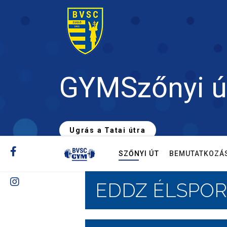
GYM
Szőnyi ú
Ugrás a Tatai útra
SZŐNYI ÚT
BEMUTATKOZÁ
EDDZ ÉLSPO