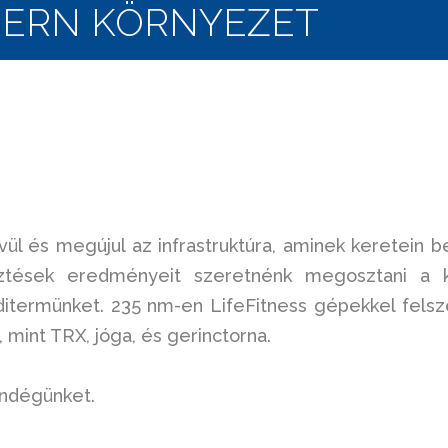
DERN KÖRNYEZET
l és megújul az infrastruktúra, aminek keretein b
sztések eredményeit szeretnénk megosztani a k
ditermünket.
235 nm-en LifeFitness gépekkel felsze
mint TRX, jóga, és gerinctorna.
endégünket.